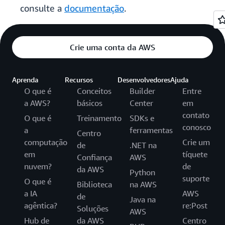
consulte a
documentação
.
Crie uma conta da AWS
Aprenda
Recursos
Desenvolvedores
Ajuda
O que é
Conceitos
Builder
Entre
a AWS?
básicos
Center
em
contato
O que é
Treinamento
SDKs e
conosco
a
ferramentas
Centro
computação
Crie um
de
.NET na
em
tíquete
Confiança
AWS
nuvem?
de
da AWS
Python
suporte
O que é
Biblioteca
na AWS
a IA
AWS
de
Java na
agêntica?
re:Post
Soluções
AWS
Hub de
da AWS
Centro