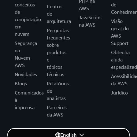
PHP na
conceitos
de
Centro
AWS
de
Conhecimen
de
JavaScript
computação
arquitetura
Visão
na AWS
em
geral do
Perguntas
nuvem
AWS
frequentes
Segurança
Support
sobre
na
produtos
Obtenha
Nuvem
e
ajuda
AWS
tópicos
especializa
Novidades
técnicos
Acessibilida
Blogs
Relatórios
da AWS
de
Comunicados
Jurídico
analistas
à
imprensa
Parceiros
da AWS
English