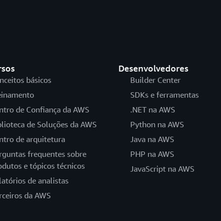
rsos
Desenvolvedores
nceitos básicos
Builder Center
einamento
SDKs e ferramentas
ntro de Confiança da AWS
.NET na AWS
blioteca de Soluções da AWS
Python na AWS
ntro de arquitetura
Java na AWS
rguntas frequentes sobre
PHP na AWS
odutos e tópicos técnicos
JavaScript na AWS
latórios de analistas
rceiros da AWS