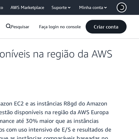
co
AWS Marketplace
Suporte
Minha conta
Criar conta
Pesquisar
Faça login no console
oníveis na região da AWS
mazon EC2 e as instâncias R8gd do Amazon
stão disponíveis na região da AWS Europa
mance até 30% maior que as instâncias
s com uso intensivo de E/S e resultados de
que as instâncias comparáveis baseadas no