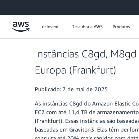
Pular para o conteúdo principal
re:Invent
Descubra a AWS
Produtos
Instâncias C8gd, M8gd
Europa (Frankfurt)
Publicado:
7 de mai de 2025
As instâncias C8gd do Amazon Elastic C
EC2 com até 11,4 TB de armazenamento l
(Frankfurt). Essas instâncias são basea
baseadas em Graviton3. Elas têm perfor
consulta até 20% mais rápidos para data