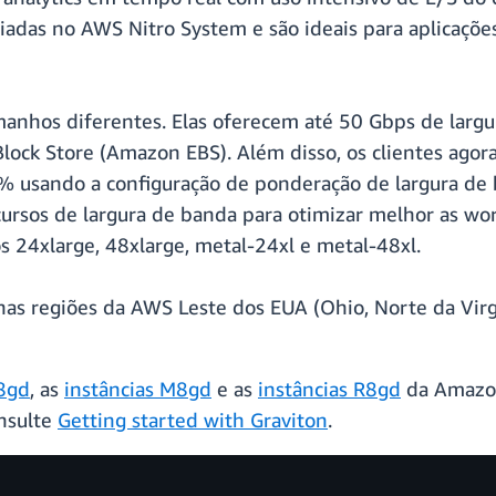
riadas no AWS Nitro System e são ideais para aplicaç
manhos diferentes. Elas oferecem até 50 Gbps de larg
lock Store (Amazon EBS). Além disso, os clientes agor
 usando a configuração de ponderação de largura de 
cursos de largura de banda para otimizar melhor as wor
s 24xlarge, 48xlarge, metal-24xl e metal-48xl.
s nas regiões da AWS Leste dos EUA (Ohio, Norte da Vir
C8gd
, as
instâncias M8gd
e as
instâncias R8gd
da Amazon
onsulte
Getting started with Graviton
.