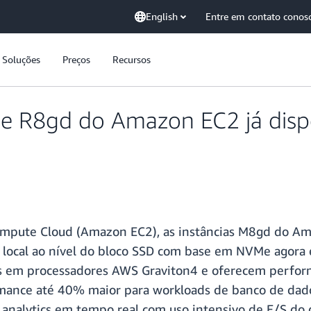
English
Entre em contato conos
Soluções
Preços
Recursos
 e R8gd do Amazon EC2 já disp
ompute Cloud (Amazon EC2), as instâncias M8gd do A
ocal ao nível do bloco SSD com base em NVMe agora e
das em processadores AWS Graviton4 e oferecem perfor
mance até 40% maior para workloads de banco de dado
 analytics em tempo real com uso intensivo de E/S do 