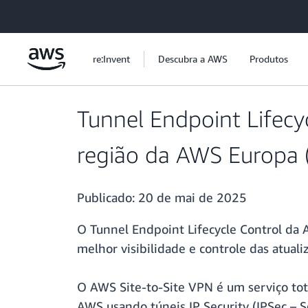
Pular para o conteúdo principal
re:Invent
Descubra a AWS
Produtos
Tunnel Endpoint Lifecy
região da AWS Europa (
Publicado:
20 de mai de 2025
O Tunnel Endpoint Lifecycle Control da 
melhor visibilidade e controle das atua
O AWS Site-to-Site VPN é um serviço tota
AWS usando túneis IP Security (IPSec – S