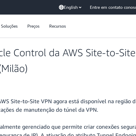
English
Entre em contato conos
Soluções
Preços
Recursos
cle Control da AWS Site-to-Site
Milão)
AWS Site-to-Site VPN agora está disponível na região 
lizações de manutenção do túnel da VPN.
lmente gerenciado que permite criar conexões seguras 
egurança de IP). A ativação do atributo Tunnel Endpoint