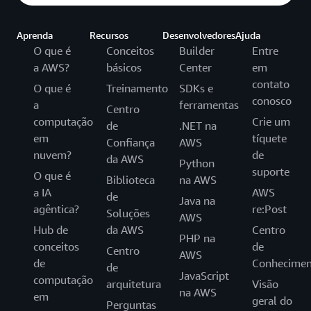
Aprenda
Recursos
Desenvolvedores
Ajuda
O que é
Conceitos
Builder
Entre
a AWS?
básicos
Center
em
contato
O que é
Treinamento
SDKs e
conosco
a
ferramentas
Centro
computação
Crie um
de
.NET na
em
tíquete
Confiança
AWS
nuvem?
de
da AWS
Python
suporte
O que é
Biblioteca
na AWS
a IA
AWS
de
Java na
agêntica?
re:Post
Soluções
AWS
Hub de
da AWS
Centro
PHP na
conceitos
de
Centro
AWS
de
Conhecimen
de
JavaScript
computação
arquitetura
Visão
na AWS
em
geral do
Perguntas