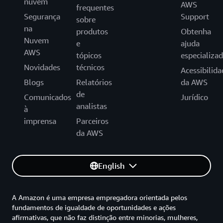
nuvem
AWS
frequentes
Segurança
Support
sobre
na
produtos
Obtenha
Nuvem
e
ajuda
AWS
tópicos
especializa
Novidades
técnicos
Acessibilida
Blogs
Relatórios
da AWS
de
Comunicados
Jurídico
analistas
à
imprensa
Parceiros
da AWS
English
A Amazon é uma empresa empregadora orientada pelos
fundamentos de igualdade de oportunidades e ações
afirmativas, que não faz distinção entre minorias, mulheres,