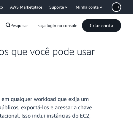
co
AWS Marketplace
Suporte
Minha conta
Criar conta
Pesquisar
Faça login no console
cos que você pode usar
r em qualquer workload que exija um
úblicos, exportá-los e acessar a chave
ional. Isso inclui instâncias do EC2,