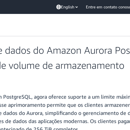
English
Entre em contato conos
de dados do Amazon Aurora Po
 de volume de armazenamento
m PostgreSQL, agora oferece suporte a um limite máx
 Esse aprimoramento permite que os clientes armazene
 dados do Aurora, simplificando o gerenciamento de d
es de dados das aplicações modernas. Os clientes p
ntecipado de 256 TiB completos.