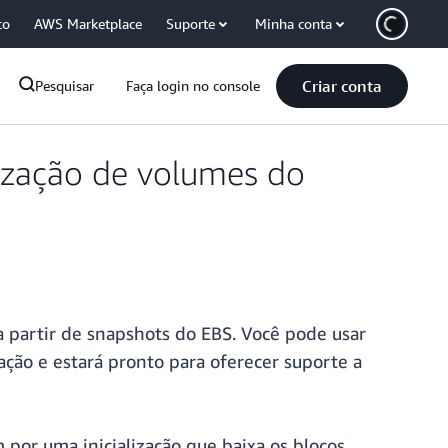
co
AWS Marketplace
Suporte
Minha conta
Criar conta
Pesquisar
Faça login no console
alização de volumes do
a partir de snapshots do EBS. Você pode usar
ção e estará pronto para oferecer suporte a
 por uma inicialização que baixa os blocos