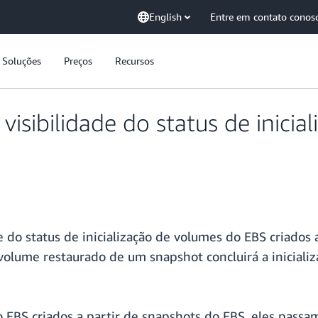
English
Entre em contato conos
Soluções
Preços
Recursos
isibilidade do status de inici
 do status de inicialização de volumes do EBS criados 
olume restaurado de um snapshot concluirá a inicializa
EBS criados a partir de snapshots do EBS, eles passam