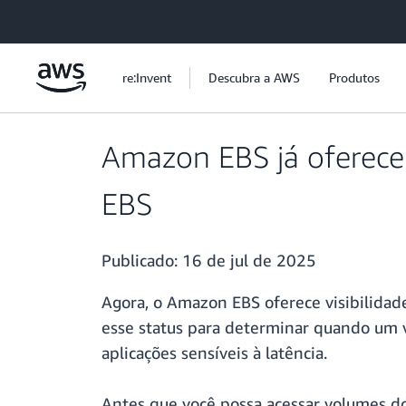
Pular para o conteúdo principal
re:Invent
Descubra a AWS
Produtos
Amazon EBS já oferece v
EBS
Publicado:
16 de jul de 2025
Agora, o Amazon EBS oferece visibilidade
esse status para determinar quando um v
aplicações sensíveis à latência.
Antes que você possa acessar volumes do 