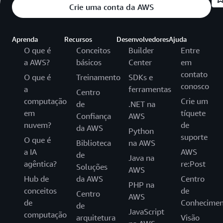
Crie uma conta da AWS
Aprenda
Recursos
Desenvolvedores
Ajuda
O que é
Conceitos
Builder
Entre
a AWS?
básicos
Center
em
contato
O que é
Treinamento
SDKs e
conosco
a
ferramentas
Centro
computação
Crie um
de
.NET na
em
tíquete
Confiança
AWS
nuvem?
de
da AWS
Python
suporte
O que é
Biblioteca
na AWS
a IA
AWS
de
Java na
agêntica?
re:Post
Soluções
AWS
Hub de
da AWS
Centro
PHP na
conceitos
de
Centro
AWS
de
Conhecimen
de
JavaScript
computação
arquitetura
Visão