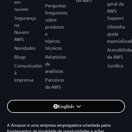
na AWS
em
geral do
Perguntas
nuvem
AWS
frequentes
Segurança
Support
sobre
na
produtos
Obtenha
Nuvem
e
ajuda
AWS
tópicos
especializa
Novidades
técnicos
Acessibilida
Blogs
Relatórios
da AWS
de
Comunicados
Jurídico
analistas
à
imprensa
Parceiros
da AWS
English
A Amazon é uma empresa empregadora orientada pelos
fundamentos de igualdade de oportunidades e ações