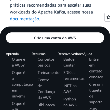
práticas recomendadas para escalar suas
workloads do Apache Kafka, acesse nossa
documentação
.
Crie uma conta da AWS
Aprenda
Recursos
Desenvolvedores
Ajuda
O que é
Conceitos
Builder
Entre
a AWS?
básicos
Center
em
contato
O que é
Treinamento
SDKs e
conosco
a
ferramentas
Centro
computação
Crie um
de
.NET na
em
tíquete
Confiança
AWS
nuvem?
de
da AWS
Python
suporte
O que é
Biblioteca
na AWS
a IA
AWS