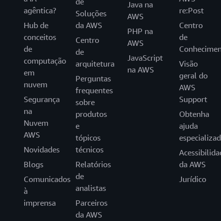
de
Java na
agêntica?
re:Post
Soluções
AWS
Hub de
da AWS
Centro
PHP na
conceitos
de
Centro
AWS
de
Conhecimen
de
JavaScript
computação
arquitetura
Visão
na AWS
em
geral do
Perguntas
nuvem
AWS
frequentes
Segurança
Support
sobre
na
produtos
Obtenha
Nuvem
e
ajuda
AWS
tópicos
especializa
Novidades
técnicos
Acessibilida
Blogs
Relatórios
da AWS
de
Comunicados
Jurídico
analistas
à
imprensa
Parceiros
da AWS