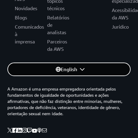
tópicos
especializa
Novidades
técnicos
Acessibilida
Blogs
Relatórios
da AWS
de
Comunicados
Jurídico
analistas
à
imprensa
Parceiros
da AWS
English
A Amazon é uma empresa empregadora orientada pelos
fundamentos de igualdade de oportunidades e ações
afirmativas, que não faz distinção entre minorias, mulheres,
portadores de deficiência, veteranos, identidade de gênero,
orientação sexual nem idade.