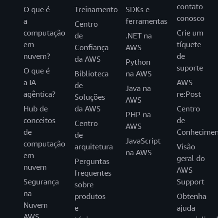
contato
O que é
Treinamento
SDKs e
conosco
a
ferramentas
Centro
computação
Crie um
de
.NET na
em
tíquete
Confiança
AWS
nuvem?
de
da AWS
Python
suporte
O que é
Biblioteca
na AWS
a IA
AWS
de
Java na
agêntica?
re:Post
Soluções
AWS
Hub de
da AWS
Centro
PHP na
conceitos
de
Centro
AWS
de
Conhecimen
de
JavaScript
computação
arquitetura
Visão
na AWS
em
geral do
Perguntas
nuvem
AWS
frequentes
Segurança
Support
sobre
na
produtos
Obtenha
Nuvem
e
ajuda
AWS