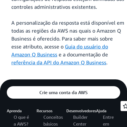
controles administrativos existentes.
A personalização da resposta está disponível em
todas as regiões da AWS nas quais o Amazon Q
Business é oferecido. Para saber mais sobre
esse atributo, acesse o
Guia do usuário do
Amazon Q Business
e a documentação de
referência da API do Amazon Q Business
.
Crie uma conta da AWS
Aprenda
Recursos
Desenvolvedores
Ajuda
O que é
Conceitos
Builder
Entre
a AWS?
básicos
Center
em