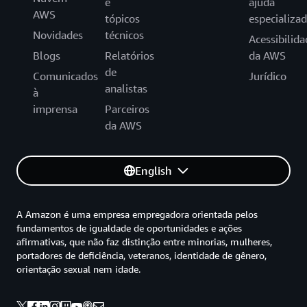
e
ajuda
AWS
tópicos
especializa
Novidades
técnicos
Acessibilida
Blogs
Relatórios
da AWS
de
Comunicados
Jurídico
analistas
à
imprensa
Parceiros
da AWS
English
A Amazon é uma empresa empregadora orientada pelos
fundamentos de igualdade de oportunidades e ações
afirmativas, que não faz distinção entre minorias, mulheres,
portadores de deficiência, veteranos, identidade de gênero,
orientação sexual nem idade.