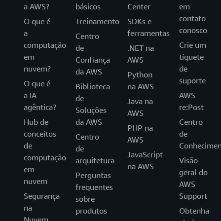
a AWS?
básicos
Center
em
contato
O que é
Treinamento
SDKs e
conosco
a
ferramentas
Centro
computação
Crie um
de
.NET na
em
tíquete
Confiança
AWS
nuvem?
de
da AWS
Python
suporte
O que é
Biblioteca
na AWS
a IA
AWS
de
Java na
agêntica?
re:Post
Soluções
AWS
Hub de
da AWS
Centro
PHP na
conceitos
de
Centro
AWS
de
Conhecimen
de
JavaScript
computação
arquitetura
Visão
na AWS
em
geral do
Perguntas
nuvem
AWS
frequentes
Segurança
Support
sobre
na
produtos
Obtenha
Nuvem