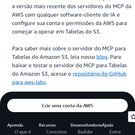
a versão mais recente dos servidores do MCP da
AWS com qualquer software-cliente de IA e
configure sua conta e permissões da AWS para
começar a operar em Tabelas do S3.
Para saber mais sobre o servidor do MCP para
Tabelas do Amazon S3, leia nosso
blog
. Para
baixar e testar o servidor do MCP para Tabelas
do Amazon S3, acesse o
repositório do GitHub
para aws-labs
.
Crie uma conta da AWS
Aprenda
Recursos
Desenvolvedores
Ajuda
O que é
Conceitos
Builder
Entre