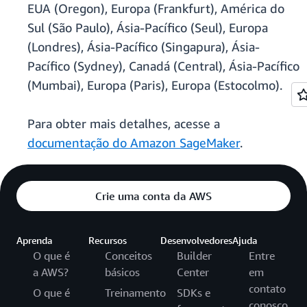
EUA (Oregon), Europa (Frankfurt), América do
Sul (São Paulo), Ásia-Pacífico (Seul), Europa
(Londres), Ásia-Pacífico (Singapura), Ásia-
Pacífico (Sydney), Canadá (Central), Ásia-Pacífico
(Mumbai), Europa (Paris), Europa (Estocolmo).
Para obter mais detalhes, acesse a
documentação do Amazon SageMaker
.
Crie uma conta da AWS
Aprenda
Recursos
Desenvolvedores
Ajuda
O que é
Conceitos
Builder
Entre
a AWS?
básicos
Center
em
contato
O que é
Treinamento
SDKs e
conosco