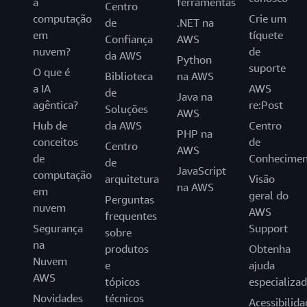
a
ferramentas
Centro
computação
Crie um
de
.NET na
em
tíquete
Confiança
AWS
nuvem?
de
da AWS
Python
suporte
O que é
Biblioteca
na AWS
a IA
AWS
de
Java na
agêntica?
re:Post
Soluções
AWS
Hub de
da AWS
Centro
PHP na
conceitos
de
Centro
AWS
de
Conhecimen
de
JavaScript
computação
arquitetura
Visão
na AWS
em
geral do
Perguntas
nuvem
AWS
frequentes
Segurança
Support
sobre
na
produtos
Obtenha
Nuvem
e
ajuda
AWS
tópicos
especializa
Novidades
técnicos
Acessibilida