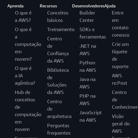
Aprenda
Recursos
Desenvolvedores
Ajuda
O que é
Conceitos
Builder
Entre
a AWS?
básicos
Center
em
contato
O que é
Treinamento
SDKs e
conosco
a
ferramentas
Centro
computação
Crie um
de
.NET na
em
tíquete
Confiança
AWS
nuvem?
de
da AWS
Python
suporte
O que é
Biblioteca
na AWS
a IA
AWS
de
Java na
agêntica?
re:Post
Soluções
AWS
Hub de
da AWS
Centro
PHP na
conceitos
de
Centro
AWS
de
Conhecimen
de
JavaScript
computação
arquitetura
Visão
na AWS
em
geral do
Perguntas
nuvem
AWS
frequentes