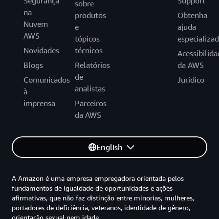
Segurança
Support
sobre
na
produtos
Obtenha
Nuvem
e
ajuda
AWS
tópicos
especializa
Novidades
técnicos
Acessibilida
Blogs
Relatórios
da AWS
de
Comunicados
Jurídico
analistas
à
imprensa
Parceiros
da AWS
English
A Amazon é uma empresa empregadora orientada pelos
fundamentos de igualdade de oportunidades e ações
afirmativas, que não faz distinção entre minorias, mulheres,
portadores de deficiência, veteranos, identidade de gênero,
orientação sexual nem idade.