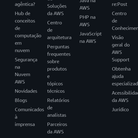
Java na
agêntica?
re:Post
Soluções
AWS
Hub de
da AWS
Centro
PHP na
conceitos
de
Centro
AWS
de
Conhecimen
de
JavaScript
computação
arquitetura
Visão
na AWS
em
geral do
Perguntas
nuvem
AWS
frequentes
Segurança
Support
sobre
na
produtos
Obtenha
Nuvem
e
ajuda
AWS
tópicos
especializa
Novidades
técnicos
Acessibilida
Blogs
Relatórios
da AWS
de
Comunicados
Jurídico
analistas
à
imprensa
Parceiros
da AWS