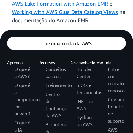
AWS Lake Formation with Amazon EMR
e
Working with AWS Glue Data Catalog Views
na
documentação do Amazon EMR.
Crie uma conta da AWS
Aprenda
Recursos
Desenvolvedores
Ajuda
O que é
Conceitos
Builder
Entre
a AWS?
básicos
Center
em
contato
O que é
Treinamento
SDKs e
conosco
a
ferramentas
Centro
computação
Crie um
de
.NET na
em
tíquete
Confiança
AWS
nuvem?
de
da AWS
Python
suporte
O que é
Biblioteca
na AWS
a IA
AWS
de