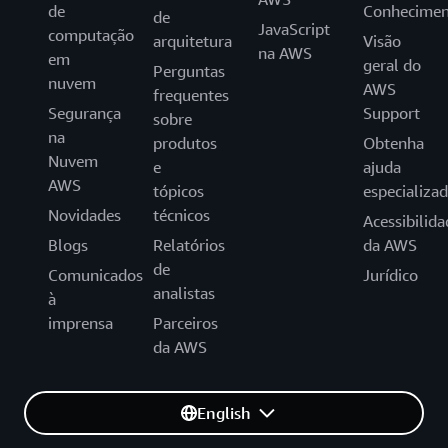
de
Conhecimen
de
JavaScript
computação
arquitetura
Visão
na AWS
em
geral do
Perguntas
nuvem
AWS
frequentes
Segurança
Support
sobre
na
produtos
Obtenha
Nuvem
e
ajuda
AWS
tópicos
especializa
Novidades
técnicos
Acessibilida
Blogs
Relatórios
da AWS
de
Comunicados
Jurídico
analistas
à
imprensa
Parceiros
da AWS
English