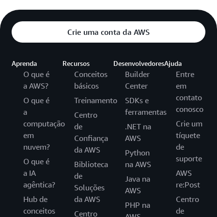
Crie uma conta da AWS
Aprenda
Recursos
Desenvolvedores
Ajuda
O que é
Conceitos
Builder
Entre
a AWS?
básicos
Center
em
contato
O que é
Treinamento
SDKs e
conosco
a
ferramentas
Centro
computação
Crie um
de
.NET na
em
tíquete
Confiança
AWS
nuvem?
de
da AWS
Python
suporte
O que é
Biblioteca
na AWS
a IA
AWS
de
Java na
agêntica?
re:Post
Soluções
AWS
Hub de
da AWS
Centro
PHP na
conceitos
de
Centro
AWS