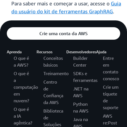
Para saber mais e começar a usar, acesse o
Guia
do usuário do kit de ferramentas GraphRAG
.
Crie uma conta da AWS
Aprenda
Recursos
Desenvolvedores
Ajuda
O que é
Conceitos
Builder
Entre
a AWS?
básicos
Center
em
contato
O que é
Treinamento
SDKs e
conosco
a
ferramentas
Centro
computação
Crie um
de
.NET na
em
tíquete
Confiança
AWS
nuvem?
de
da AWS
Python
suporte
O que é
Biblioteca
na AWS
a IA
AWS
de
Java na
agêntica?
re:Post
Soluções
AWS