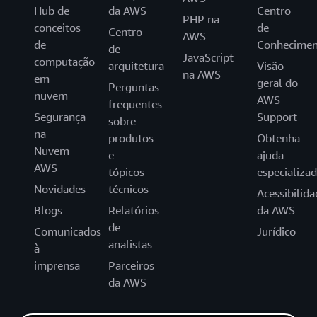
Hub de
da AWS
Centro
PHP na
conceitos
de
Centro
AWS
de
Conhecimen
de
JavaScript
computação
arquitetura
Visão
na AWS
em
geral do
Perguntas
nuvem
AWS
frequentes
Segurança
Support
sobre
na
produtos
Obtenha
Nuvem
e
ajuda
AWS
tópicos
especializa
Novidades
técnicos
Acessibilida
Blogs
Relatórios
da AWS
de
Comunicados
Jurídico
analistas
à
imprensa
Parceiros
da AWS