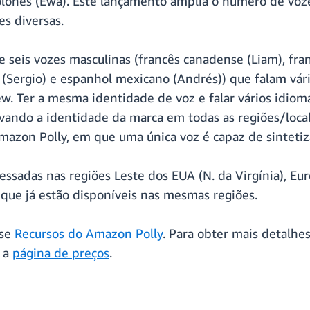
polonês (Ewa). Este lançamento amplia o número de vo
es diversas.
 seis vozes masculinas (francês canadense (Liam), fra
 (Sergio) e espanhol mexicano (Andrés)) que falam vá
w. Ter a mesma identidade de voz e falar vários idiom
ndo a identidade da marca em todas as regiões/localid
azon Polly, em que uma única voz é capaz de sintetiza
ssadas nas regiões Leste dos EUA (N. da Virgínia), Eu
que já estão disponíveis nas mesmas regiões.
sse
Recursos do Amazon Polly
. Para obter mais detalhes 
 a
página de preços
.