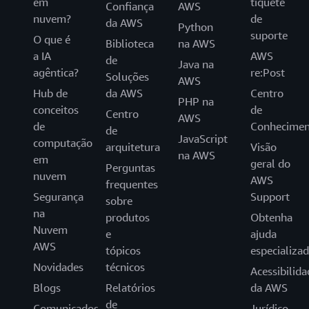
em
tíquete
Confiança
AWS
nuvem?
de
da AWS
Python
suporte
O que é
Biblioteca
na AWS
a IA
AWS
de
Java na
agêntica?
re:Post
Soluções
AWS
Hub de
da AWS
Centro
PHP na
conceitos
de
Centro
AWS
de
Conhecimen
de
JavaScript
computação
arquitetura
Visão
na AWS
em
geral do
Perguntas
nuvem
AWS
frequentes
Segurança
Support
sobre
na
produtos
Obtenha
Nuvem
e
ajuda
AWS
tópicos
especializa
Novidades
técnicos
Acessibilida
Blogs
Relatórios
da AWS
de
Comunicados
Jurídico