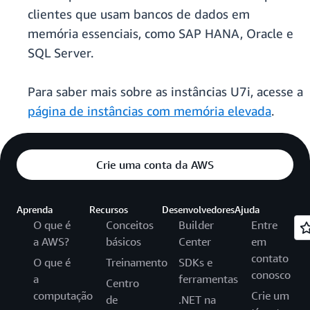
clientes que usam bancos de dados em
memória essenciais, como SAP HANA, Oracle e
SQL Server.
Para saber mais sobre as instâncias U7i, acesse a
página de instâncias com memória elevada
.
Crie uma conta da AWS
Aprenda
Recursos
Desenvolvedores
Ajuda
O que é
Conceitos
Builder
Entre
a AWS?
básicos
Center
em
contato
O que é
Treinamento
SDKs e
conosco
a
ferramentas
Centro
computação
Crie um
de
.NET na