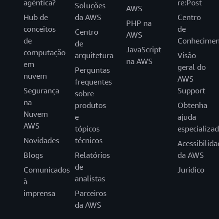
agêntica?
re:Post
Soluções
AWS
Hub de
da AWS
Centro
PHP na
conceitos
de
Centro
AWS
de
Conhecimen
de
JavaScript
computação
arquitetura
Visão
na AWS
em
geral do
Perguntas
nuvem
AWS
frequentes
Segurança
Support
sobre
na
produtos
Obtenha
Nuvem
e
ajuda
AWS
tópicos
especializa
Novidades
técnicos
Acessibilida
Blogs
Relatórios
da AWS
de
Comunicados
Jurídico
analistas
à
imprensa
Parceiros
da AWS