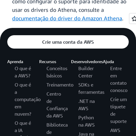
como configurar o suporte para identidade ao
usar os drivers do Athena, consulte a
documentação do driver do Amazon Athena
.
Crie uma conta da AWS
Aprenda
Recursos
Desenvolvedores
Ajuda
O que é
Conceitos
Builder
Entre
a AWS?
básicos
Center
em
contato
O que é
Treinamento
SDKs e
conosco
a
ferramentas
Centro
computação
Crie um
de
.NET na
em
tíquete
Confiança
AWS
nuvem?
de
da AWS
Python
suporte
O que é
Biblioteca
na AWS
a IA
AWS
de
Java na