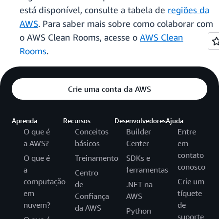
está disponível, consulte a tabela de
regiões da
AWS
. Para saber mais sobre como colaborar com
o AWS Clean Rooms, acesse o
AWS Clean
Rooms
.
Crie uma conta da AWS
Aprenda
Recursos
Desenvolvedores
Ajuda
O que é
Conceitos
Builder
Entre
a AWS?
básicos
Center
em
contato
O que é
Treinamento
SDKs e
conosco
a
ferramentas
Centro
computação
Crie um
de
.NET na
em
tíquete
Confiança
AWS
nuvem?
de
da AWS
Python
suporte