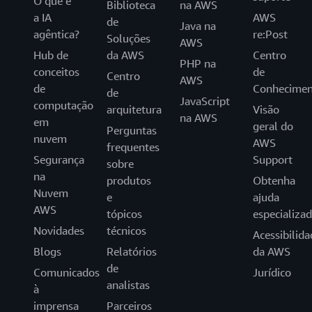
O que é
Biblioteca
na AWS
a IA
AWS
de
Java na
agêntica?
re:Post
Soluções
AWS
Hub de
da AWS
Centro
PHP na
conceitos
de
Centro
AWS
de
Conhecimen
de
JavaScript
computação
arquitetura
Visão
na AWS
em
geral do
Perguntas
nuvem
AWS
frequentes
Segurança
Support
sobre
na
produtos
Obtenha
Nuvem
e
ajuda
AWS
tópicos
especializa
Novidades
técnicos
Acessibilida
Blogs
Relatórios
da AWS
de
Comunicados
Jurídico
analistas
à
imprensa
Parceiros