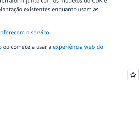
o Terraform junto com os modelos do CDK e
lantação existentes enquanto usam as
oferecem o serviço
.
o
ou comece a usar a
experiência web do