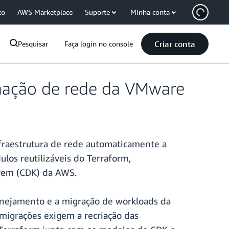
co
AWS Marketplace
Suporte
Minha conta
Criar conta
Pesquisar
Faça login no console
omação de rede da VMware
fraestrutura de rede automaticamente a
los reutilizáveis do Terraform,
vem (CDK) da AWS.
anejamento e a migração de workloads da
migrações exigem a recriação das