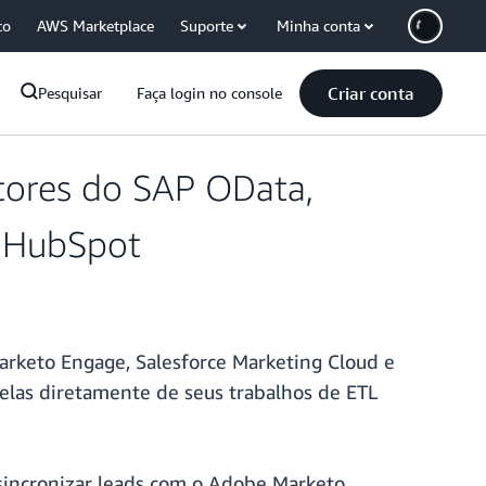
co
AWS Marketplace
Suporte
Minha conta
Criar conta
Pesquisar
Faça login no console
tores do SAP OData,
e HubSpot
rketo Engage, Salesforce Marketing Cloud e
elas diretamente de seus trabalhos de ETL
 sincronizar leads com o Adobe Marketo