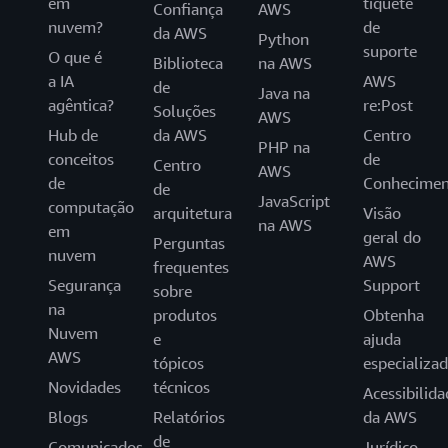
em
tíquete
Confiança
AWS
nuvem?
de
da AWS
Python
suporte
O que é
Biblioteca
na AWS
a IA
AWS
de
Java na
agêntica?
re:Post
Soluções
AWS
Hub de
da AWS
Centro
PHP na
conceitos
de
Centro
AWS
de
Conhecimen
de
JavaScript
computação
arquitetura
Visão
na AWS
em
geral do
Perguntas
nuvem
AWS
frequentes
Segurança
Support
sobre
na
produtos
Obtenha
Nuvem
e
ajuda
AWS
tópicos
especializa
Novidades
técnicos
Acessibilida
Blogs
Relatórios
da AWS
de
Comunicados
Jurídico