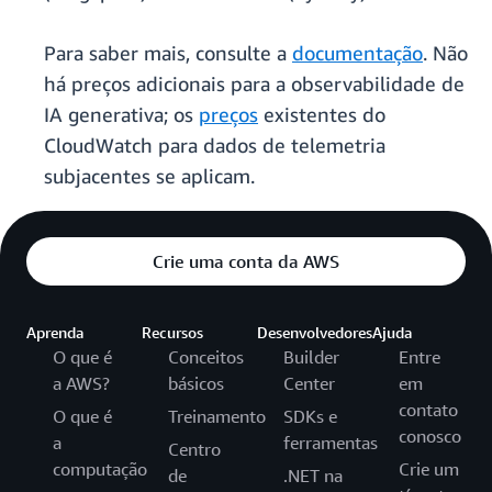
Para saber mais, consulte a
documentação
. Não
há preços adicionais para a observabilidade de
IA generativa; os
preços
existentes do
CloudWatch para dados de telemetria
subjacentes se aplicam.
Crie uma conta da AWS
Aprenda
Recursos
Desenvolvedores
Ajuda
O que é
Conceitos
Builder
Entre
a AWS?
básicos
Center
em
contato
O que é
Treinamento
SDKs e
conosco
a
ferramentas
Centro
computação
Crie um
de
.NET na