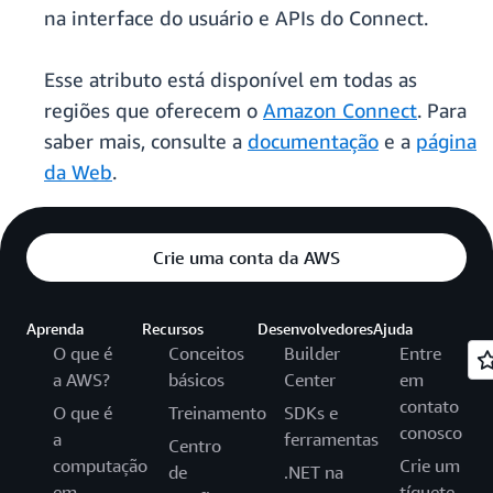
na interface do usuário e APIs do Connect.
Esse atributo está disponível em todas as
regiões que oferecem o
Amazon Connect
. Para
saber mais, consulte a
documentação
e a
página
da Web
.
Crie uma conta da AWS
Aprenda
Recursos
Desenvolvedores
Ajuda
O que é
Conceitos
Builder
Entre
a AWS?
básicos
Center
em
contato
O que é
Treinamento
SDKs e
conosco
a
ferramentas
Centro
computação
Crie um
de
.NET na
em
tíquete