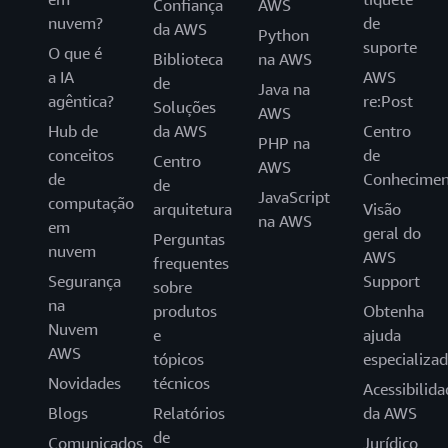
Confiança
AWS
nuvem?
de
da AWS
Python
suporte
O que é
Biblioteca
na AWS
a IA
AWS
de
Java na
agêntica?
re:Post
Soluções
AWS
Hub de
da AWS
Centro
PHP na
conceitos
de
Centro
AWS
de
Conhecimen
de
JavaScript
computação
arquitetura
Visão
na AWS
em
geral do
Perguntas
nuvem
AWS
frequentes
Segurança
Support
sobre
na
produtos
Obtenha
Nuvem
e
ajuda
AWS
tópicos
especializa
Novidades
técnicos
Acessibilida
Blogs
Relatórios
da AWS
de
Comunicados
Jurídico