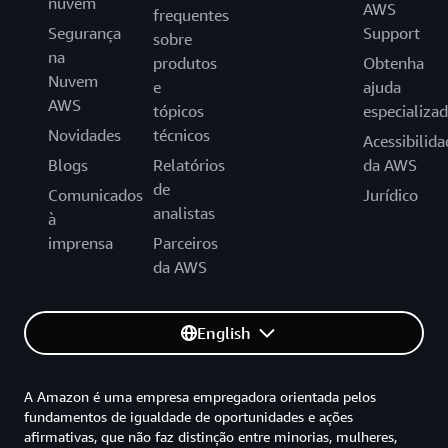
nuvem
AWS
frequentes
Segurança
Support
sobre
na
produtos
Obtenha
Nuvem
e
ajuda
AWS
tópicos
especializa
Novidades
técnicos
Acessibilida
Blogs
Relatórios
da AWS
de
Comunicados
Jurídico
analistas
à
imprensa
Parceiros
da AWS
English
A Amazon é uma empresa empregadora orientada pelos
fundamentos de igualdade de oportunidades e ações
afirmativas, que não faz distinção entre minorias, mulheres,