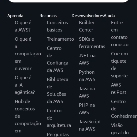
Aprenda
Recursos
Desenvolvedores
Ajuda
O que é
Conceitos
Builder
Entre
a AWS?
básicos
Center
em
contato
O que é
Treinamento
SDKs e
conosco
a
ferramentas
Centro
computação
Crie um
de
.NET na
em
tíquete
Confiança
AWS
nuvem?
de
da AWS
Python
suporte
O que é
Biblioteca
na AWS
a IA
AWS
de
Java na
agêntica?
re:Post
Soluções
AWS
Hub de
da AWS
Centro
PHP na
conceitos
de
Centro
AWS
de
Conhecimen
de
JavaScript
computação
arquitetura
Visão
na AWS
em
geral do
Perguntas