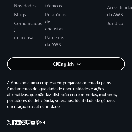
Novidades
técnicos
Acessibilida
Blogs
Relatórios
da AWS
de
Comunicados
Jurídico
analistas
à
imprensa
Parceiros
da AWS
English
A Amazon é uma empresa empregadora orientada pelos
fundamentos de igualdade de oportunidades e ações
afirmativas, que não faz distinção entre minorias, mulheres,
portadores de deficiência, veteranos, identidade de gênero,
orientação sexual nem idade.