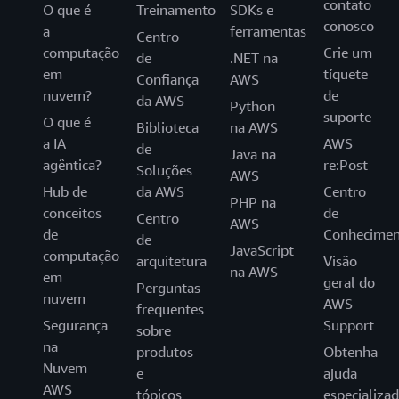
contato
O que é
Treinamento
SDKs e
conosco
a
ferramentas
Centro
computação
Crie um
de
.NET na
em
tíquete
Confiança
AWS
nuvem?
de
da AWS
Python
suporte
O que é
Biblioteca
na AWS
a IA
AWS
de
Java na
agêntica?
re:Post
Soluções
AWS
Hub de
da AWS
Centro
PHP na
conceitos
de
Centro
AWS
de
Conhecimen
de
JavaScript
computação
arquitetura
Visão
na AWS
em
geral do
Perguntas
nuvem
AWS
frequentes
Segurança
Support
sobre
na
produtos
Obtenha
Nuvem
e
ajuda
AWS
tópicos
especializa