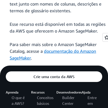
text junto com nomes de colunas, descrições e
termos de glossário existentes.
Esse recurso está disponível em todas as regiões
da AWS que oferecem o Amazon SageMaker.
Para saber mais sobre o Amazon SageMaker
Catalog, acesse a
documentação do Amazon
SageMaker
.
Crie uma conta da AWS
Aprenda
Recursos
Desenvolvedores
Ajuda
O que é
Conceitos
Builder
Entre
a AWS?
básicos
Center
em