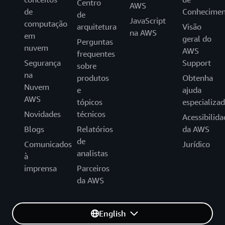
Centro
AWS
de
Conhecimen
de
JavaScript
computação
arquitetura
Visão
na AWS
em
geral do
Perguntas
nuvem
AWS
frequentes
Segurança
Support
sobre
na
produtos
Obtenha
Nuvem
e
ajuda
AWS
tópicos
especializa
Novidades
técnicos
Acessibilida
Blogs
Relatórios
da AWS
de
Comunicados
Jurídico
analistas
à
imprensa
Parceiros
da AWS
English