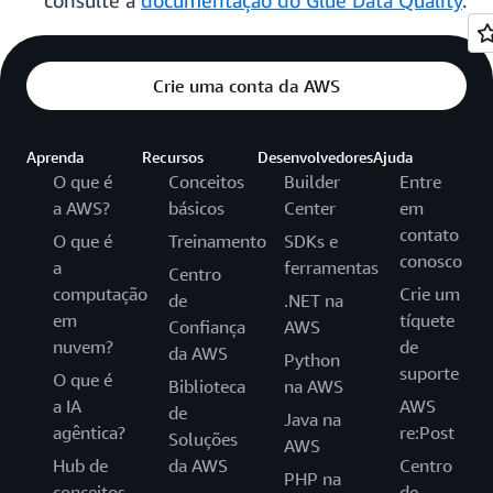
consulte a
documentação do Glue Data Quality
.
Crie uma conta da AWS
Aprenda
Recursos
Desenvolvedores
Ajuda
O que é
Conceitos
Builder
Entre
a AWS?
básicos
Center
em
contato
O que é
Treinamento
SDKs e
conosco
a
ferramentas
Centro
computação
Crie um
de
.NET na
em
tíquete
Confiança
AWS
nuvem?
de
da AWS
Python
suporte
O que é
Biblioteca
na AWS
a IA
AWS
de
Java na
agêntica?
re:Post
Soluções
AWS
Hub de
da AWS
Centro
PHP na
conceitos
de