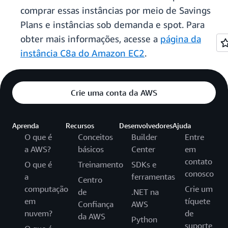
comprar essas instâncias por meio de Savings
Plans e instâncias sob demanda e spot. Para
obter mais informações, acesse a
página da
instância C8a do Amazon EC2
.
Crie uma conta da AWS
Aprenda
Recursos
Desenvolvedores
Ajuda
O que é
Conceitos
Builder
Entre
a AWS?
básicos
Center
em
contato
O que é
Treinamento
SDKs e
conosco
a
ferramentas
Centro
computação
Crie um
de
.NET na
em
tíquete
Confiança
AWS
nuvem?
de
da AWS
Python
suporte