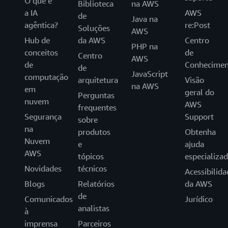
O que é
Biblioteca
na AWS
a IA
AWS
de
Java na
agêntica?
re:Post
Soluções
AWS
Hub de
da AWS
Centro
PHP na
conceitos
de
Centro
AWS
de
Conhecimen
de
JavaScript
computação
arquitetura
Visão
na AWS
em
geral do
Perguntas
nuvem
AWS
frequentes
Segurança
Support
sobre
na
produtos
Obtenha
Nuvem
e
ajuda
AWS
tópicos
especializa
Novidades
técnicos
Acessibilida
Blogs
Relatórios
da AWS
de
Comunicados
Jurídico
analistas
à
imprensa
Parceiros