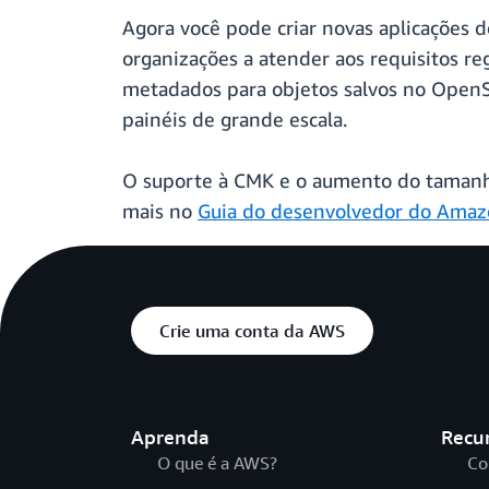
Agora você pode criar novas aplicações
organizações a atender aos requisitos 
metadados para objetos salvos no OpenSe
painéis de grande escala.
O suporte à CMK e o aumento do taman
mais no
Guia do desenvolvedor do Ama
Crie uma conta da AWS
Aprenda
Recu
O que é a AWS?
Co