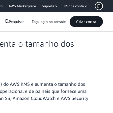
co
AWS Marketplace
Suporte
Minha conta
Criar conta
Pesquisar
Faça login no console
enta o tamanho dos
Ks) do AWS KMS e aumenta o tamanho dos
peracional e de painéis que fornece uma
azon S3, Amazon CloudWatch e AWS Security