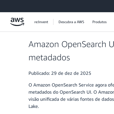
Pular para o conteúdo principal
re:Invent
Descubra a AWS
Produtos
Amazon OpenSearch UI
metadados
Publicado:
29 de dez de 2025
O Amazon OpenSearch Service agora ofe
metadados do OpenSearch UI. O Amazon O
visão unificada de várias fontes de da
Lake.