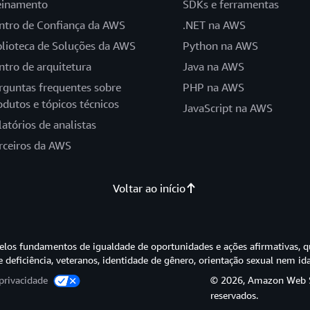
einamento
SDKs e ferramentas
ntro de Confiança da AWS
.NET na AWS
blioteca de Soluções da AWS
Python na AWS
ntro de arquitetura
Java na AWS
rguntas frequentes sobre
PHP na AWS
odutos e tópicos técnicos
JavaScript na AWS
latórios de analistas
rceiros da AWS
Voltar ao início
os fundamentos de igualdade de oportunidades e ações afirmativas, q
e deficiência, veteranos, identidade de gênero, orientação sexual nem id
privacidade
© 2026, Amazon Web Ser
reservados.