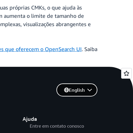
uas próprias CMKs, o que ajuda às
ém aumenta o limite de tamanho de
mplexas, visualizações abrangentes e
ões que oferecem o OpenSearch UI
. Saiba
English
Ajuda
Entre em contato conosco