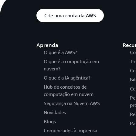
Crie uma conta da AWS
Aprenda
Recu
O que é a AWS?
Co
O que é a computação em
Tr
nuvem?
Ce
O que é a IA agêntica?
Bi
Hub de conceitos de
Ce
computação em nuvem
Pe
Segurança na Nuvem AWS
pr
Novidades
Re
Blogs
Pa
Comunicados à imprensa