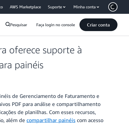
co
AWS Marketplace
Suporte
Minha conta
Criar conta
Pesquisar
Faça login no console
a oferece suporte à
ra painéis
ainéis de Gerenciamento de Faturamento e
uivos PDF para análise e compartilhamento
cações de planilhas. Com esses recursos,
ão, além de
compartilhar painéis
com acesso