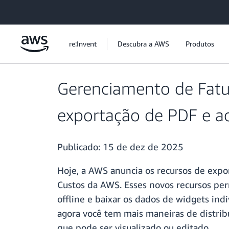
Pular para o conteúdo principal
re:Invent
Descubra a AWS
Produtos
Gerenciamento de Fatu
exportação de PDF e a
Publicado:
15 de dez de 2025
Hoje, a AWS anuncia os recursos de exp
Custos da AWS. Esses novos recursos pe
offline e baixar os dados de widgets ind
agora você tem mais maneiras de distrib
que pode ser visualizado ou editado.