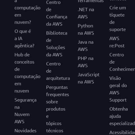
a
ferramentas
Centro
computação
Crie um
de
.NET na
em
tíquete
Confiança
AWS
nuvem?
de
da AWS
Python
suporte
O que é
Biblioteca
na AWS
a IA
AWS
de
Java na
agêntica?
re:Post
Soluções
AWS
Hub de
da AWS
Centro
PHP na
conceitos
de
Centro
AWS
de
Conhecimen
de
JavaScript
computação
arquitetura
Visão
na AWS
em
geral do
Perguntas
nuvem
AWS
frequentes
Segurança
Support
sobre
na
produtos
Obtenha
Nuvem
e
ajuda
AWS
tópicos
especializa
Novidades
técnicos
Acessibilida