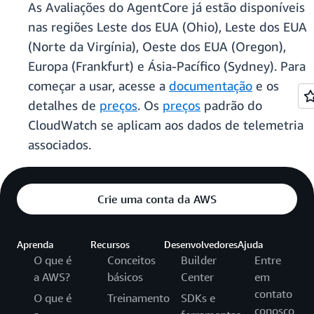
As Avaliações do AgentCore já estão disponíveis
nas regiões Leste dos EUA (Ohio), Leste dos EUA
(Norte da Virgínia), Oeste dos EUA (Oregon),
Europa (Frankfurt) e Ásia-Pacífico (Sydney). Para
começar a usar, acesse a
documentação
e os
detalhes de
preços
. Os
preços
padrão do
CloudWatch se aplicam aos dados de telemetria
associados.
Crie uma conta da AWS
Aprenda
Recursos
Desenvolvedores
Ajuda
O que é
Conceitos
Builder
Entre
a AWS?
básicos
Center
em
contato
O que é
Treinamento
SDKs e
conosco