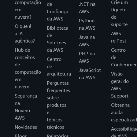
computação
Crie um
de
.NET na
em
tíquete
Confiança
AWS
nuvem?
de
da AWS
Python
suporte
O que é
Biblioteca
na AWS
a IA
AWS
de
Java na
agêntica?
re:Post
Soluções
AWS
Hub de
da AWS
Centro
PHP na
conceitos
de
Centro
AWS
de
Conhecimen
de
JavaScript
computação
arquitetura
Visão
na AWS
em
geral do
Perguntas
nuvem
AWS
frequentes
Segurança
Support
sobre
na
produtos
Obtenha
Nuvem
e
ajuda
AWS
tópicos
especializa
Novidades
técnicos
Acessibilida
Blogs
Relatórios
da AWS