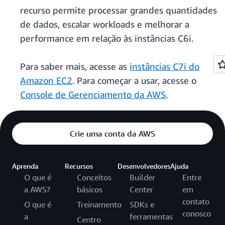
recurso permite processar grandes quantidades
de dados, escalar workloads e melhorar a
performance em relação às instâncias C6i.
Para saber mais, acesse as
instâncias C7i do
Amazon EC2
. Para começar a usar, acesse o
Console de Gerenciamento da AWS
.
Crie uma conta da AWS
Aprenda
Recursos
Desenvolvedores
Ajuda
O que é
Conceitos
Builder
Entre
a AWS?
básicos
Center
em
contato
O que é
Treinamento
SDKs e
conosco
a
ferramentas
Centro