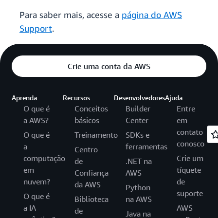
Para saber mais, acesse a
página do AWS
Support
.
Crie uma conta da AWS
Aprenda
Recursos
Desenvolvedores
Ajuda
O que é
Conceitos
Builder
Entre
a AWS?
básicos
Center
em
contato
O que é
Treinamento
SDKs e
conosco
a
ferramentas
Centro
computação
Crie um
de
.NET na
em
tíquete
Confiança
AWS
nuvem?
de
da AWS
Python
suporte
O que é
Biblioteca
na AWS
a IA
AWS
de
Java na