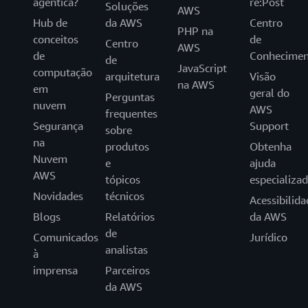
agêntica?
re:Post
Soluções
AWS
Hub de
da AWS
Centro
PHP na
conceitos
de
Centro
AWS
de
Conhecimen
de
JavaScript
computação
arquitetura
Visão
na AWS
em
geral do
Perguntas
nuvem
AWS
frequentes
Segurança
Support
sobre
na
produtos
Obtenha
Nuvem
e
ajuda
AWS
tópicos
especializa
Novidades
técnicos
Acessibilida
Blogs
Relatórios
da AWS
de
Comunicados
Jurídico
analistas
à
imprensa
Parceiros
da AWS