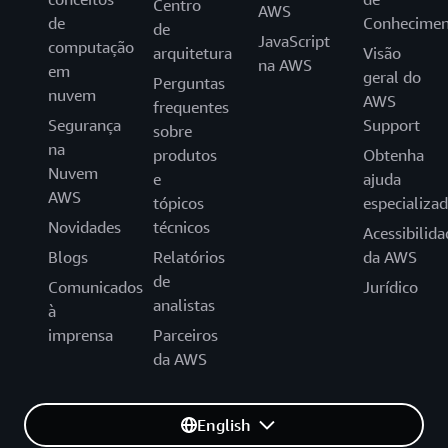
Centro
AWS
de
Conhecimen
de
JavaScript
computação
arquitetura
Visão
na AWS
em
geral do
Perguntas
nuvem
AWS
frequentes
Segurança
Support
sobre
na
produtos
Obtenha
Nuvem
e
ajuda
AWS
tópicos
especializa
Novidades
técnicos
Acessibilida
Blogs
Relatórios
da AWS
de
Comunicados
Jurídico
analistas
à
imprensa
Parceiros
da AWS
English