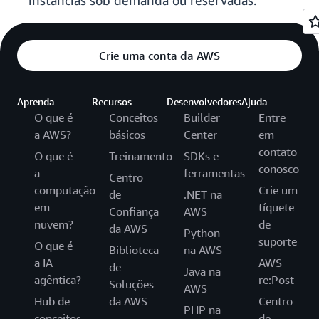
instâncias sob demanda ou reservadas.
Crie uma conta da AWS
Aprenda
Recursos
Desenvolvedores
Ajuda
O que é
Conceitos
Builder
Entre
a AWS?
básicos
Center
em
contato
O que é
Treinamento
SDKs e
conosco
a
ferramentas
Centro
computação
Crie um
de
.NET na
em
tíquete
Confiança
AWS
nuvem?
de
da AWS
Python
suporte
O que é
Biblioteca
na AWS
a IA
AWS
de
Java na
agêntica?
re:Post
Soluções
AWS
Hub de
da AWS
Centro
PHP na
conceitos
de