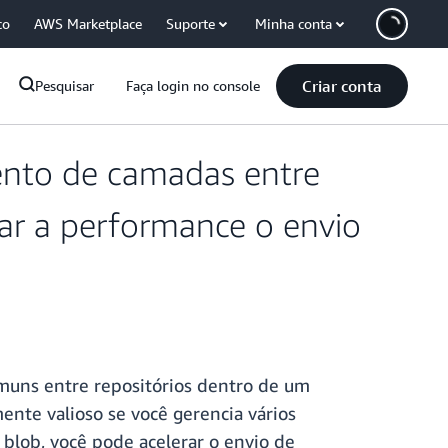
co
AWS Marketplace
Suporte
Minha conta
Criar conta
Pesquisar
Faça login no console
nto de camadas entre
ar a performance o envio
muns entre repositórios dentro de um
te valioso se você gerencia vários
blob, você pode acelerar o envio de