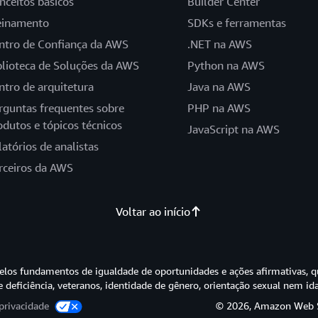
nceitos básicos
Builder Center
einamento
SDKs e ferramentas
ntro de Confiança da AWS
.NET na AWS
blioteca de Soluções da AWS
Python na AWS
ntro de arquitetura
Java na AWS
rguntas frequentes sobre
PHP na AWS
odutos e tópicos técnicos
JavaScript na AWS
latórios de analistas
rceiros da AWS
Voltar ao início
os fundamentos de igualdade de oportunidades e ações afirmativas, q
e deficiência, veteranos, identidade de gênero, orientação sexual nem id
privacidade
© 2026, Amazon Web Ser