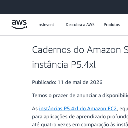
Pular para o conteúdo principal
re:Invent
Descubra a AWS
Produtos
Cadernos do Amazon Sa
instância P5.4xl
Publicado:
11 de mai de 2026
Temos o prazer de anunciar a disponibil
As
instâncias P5.4xl do Amazon EC2
, eq
para aplicações de aprendizado profundo
até quatro vezes em comparação às instâ