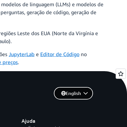
es modelos de linguagem (LLMs) e modelos de
 perguntas, geração de código, geração de
egiões Leste dos EUA (Norte da Virgínia e
ulo).
ções
JupyterLab
e
Editor de Código
no
e preços
.
English
Ajuda