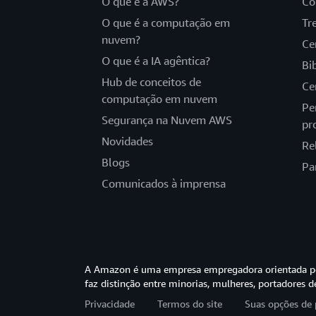
O que é a AWS?
Co
O que é a computação em
Tr
nuvem?
Ce
O que é a IA agêntica?
Bi
Hub de conceitos de
Ce
computação em nuvem
Pe
Segurança na Nuvem AWS
pr
Novidades
Re
Blogs
Pa
Comunicados à imprensa
A Amazon é uma empresa empregadora orientada pel
faz distinção entre minorias, mulheres, portadores d
Privacidade
Termos do site
Suas opções de 