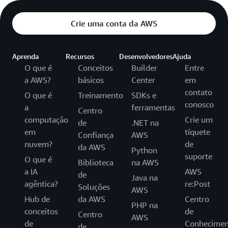
Crie uma conta da AWS
Aprenda
Recursos
Desenvolvedores
Ajuda
O que é
Conceitos
Builder
Entre
a AWS?
básicos
Center
em
contato
O que é
Treinamento
SDKs e
conosco
a
ferramentas
Centro
computação
Crie um
de
.NET na
em
tíquete
Confiança
AWS
nuvem?
de
da AWS
Python
suporte
O que é
Biblioteca
na AWS
a IA
AWS
de
Java na
agêntica?
re:Post
Soluções
AWS
Hub de
da AWS
Centro
PHP na
conceitos
de
Centro
AWS
de
Conhecimen
de