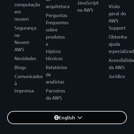
JavaScript
computação
arquitetura
Visão
na AWS
em
geral do
Perguntas
nuvem
AWS
frequentes
Segurança
Support
sobre
na
produtos
Obtenha
Nuvem
e
ajuda
AWS
tópicos
especializa
Novidades
técnicos
Acessibilida
Blogs
Relatórios
da AWS
de
Comunicados
Jurídico
analistas
à
imprensa
Parceiros
da AWS
English