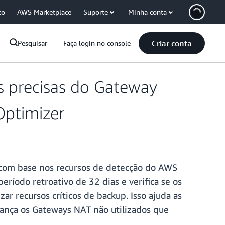
co
AWS Marketplace
Suporte
Minha conta
Criar conta
Pesquisar
Faça login no console
s precisas do Gateway
Optimizer
 com base nos recursos de detecção do AWS
íodo retroativo de 32 dias e verifica se os
zar recursos críticos de backup. Isso ajuda as
iança os Gateways NAT não utilizados que