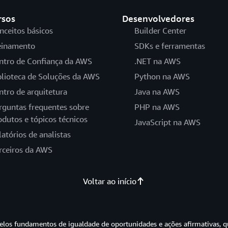
rsos
Desenvolvedores
nceitos básicos
Builder Center
einamento
SDKs e ferramentas
ntro de Confiança da AWS
.NET na AWS
blioteca de Soluções da AWS
Python na AWS
ntro de arquitetura
Java na AWS
rguntas frequentes sobre
PHP na AWS
odutos e tópicos técnicos
JavaScript na AWS
latórios de analistas
rceiros da AWS
Voltar ao início
os fundamentos de igualdade de oportunidades e ações afirmativas, q