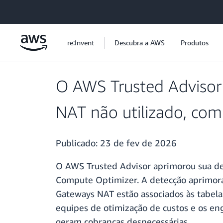
Pular para o conteúdo principal
re:Invent
Descubra a AWS
Produtos
O AWS Trusted Advisor 
NAT não utilizado, co
Publicado:
23 de fev de 2026
O AWS Trusted Advisor aprimorou sua de
Compute Optimizer. A detecção aprimorad
Gateways NAT estão associados às tabelas 
equipes de otimização de custos e os en
geram cobranças desnecessárias.