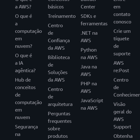
a AWS?
básicos
Center
em
contato
O que é
Treinamento
SDKs e
conosco
a
ferramentas
Centro
computação
Crie um
de
.NET na
em
tíquete
Confiança
AWS
nuvem?
de
da AWS
Python
suporte
O que é
Biblioteca
na AWS
a IA
AWS
de
Java na
agêntica?
re:Post
Soluções
AWS
Hub de
da AWS
Centro
PHP na
conceitos
de
Centro
AWS
de
Conhecimen
de
JavaScript
computação
arquitetura
Visão
na AWS
em
geral do
Perguntas
nuvem
AWS
frequentes
Segurança
Support
sobre
na
produtos
Obtenha