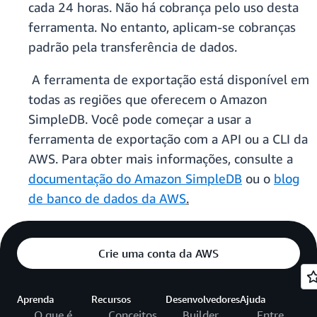
cada 24 horas. Não há cobrança pelo uso desta
ferramenta. No entanto, aplicam-se cobranças
padrão pela transferência de dados.
A ferramenta de exportação está disponível em
todas as regiões que oferecem o Amazon
SimpleDB. Você pode começar a usar a
ferramenta de exportação com a API ou a CLI da
AWS. Para obter mais informações, consulte a
documentação do Amazon SimpleDB
ou o
blog
de banco de dados da AWS
.
Crie uma conta da AWS
Aprenda
Recursos
Desenvolvedores
Ajuda
O que é
Conceitos
Builder
Entre