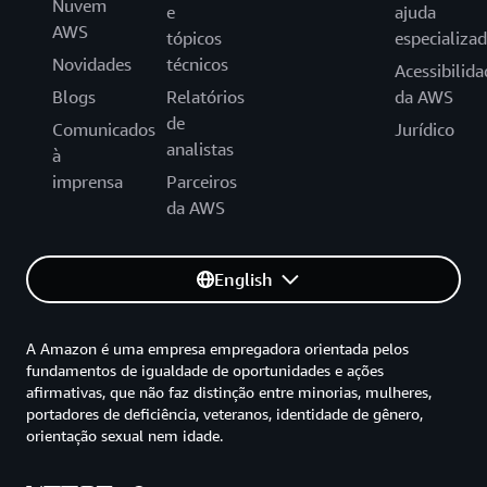
Nuvem
e
ajuda
AWS
tópicos
especializa
Novidades
técnicos
Acessibilida
Blogs
Relatórios
da AWS
de
Comunicados
Jurídico
analistas
à
imprensa
Parceiros
da AWS
English
A Amazon é uma empresa empregadora orientada pelos
fundamentos de igualdade de oportunidades e ações
afirmativas, que não faz distinção entre minorias, mulheres,
portadores de deficiência, veteranos, identidade de gênero,
orientação sexual nem idade.