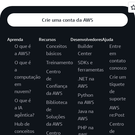
Crie uma conta da AWS
Aprenda
Recursos
Desenvolvedores
Ajuda
O que é
Conceitos
Builder
Entre
a AWS?
básicos
Center
em
contato
O que é
Treinamento
SDKs e
conosco
a
ferramentas
Centro
computação
Crie um
de
.NET na
em
tíquete
Confiança
AWS
nuvem?
de
da AWS
Python
suporte
O que é
Biblioteca
na AWS
a IA
AWS
de
Java na
agêntica?
re:Post
Soluções
AWS
Hub de
da AWS
Centro
PHP na
conceitos
de
Centro
AWS