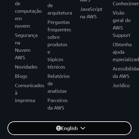
de
Conhecimen
de
JavaScript
computação
arquitetura
Visão
na AWS
em
geral do
Perguntas
nuvem
AWS
frequentes
Segurança
Support
sobre
na
produtos
Obtenha
Nuvem
e
ajuda
AWS
tópicos
especializa
Novidades
técnicos
Acessibilida
Blogs
Relatórios
da AWS
de
Comunicados
Jurídico
analistas
à
imprensa
Parceiros
da AWS
English