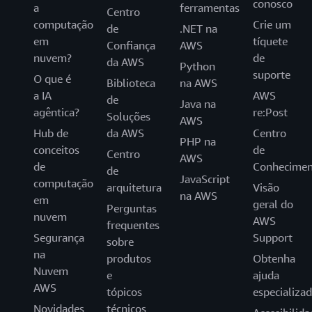
conosco
a
ferramentas
Centro
computação
Crie um
de
.NET na
em
tíquete
Confiança
AWS
nuvem?
de
da AWS
Python
suporte
O que é
Biblioteca
na AWS
a IA
AWS
de
Java na
agêntica?
re:Post
Soluções
AWS
Hub de
da AWS
Centro
PHP na
conceitos
de
Centro
AWS
de
Conhecimen
de
JavaScript
computação
arquitetura
Visão
na AWS
em
geral do
Perguntas
nuvem
AWS
frequentes
Segurança
Support
sobre
na
produtos
Obtenha
Nuvem
e
ajuda
AWS
tópicos
especializa
Novidades
técnicos