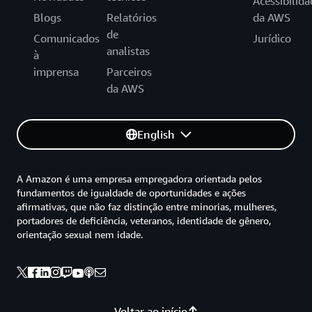
Acessibilida
Blogs
Relatórios
da AWS
de
Comunicados
Jurídico
analistas
à
imprensa
Parceiros
da AWS
English
A Amazon é uma empresa empregadora orientada pelos
fundamentos de igualdade de oportunidades e ações
afirmativas, que não faz distinção entre minorias, mulheres,
portadores de deficiência, veteranos, identidade de gênero,
orientação sexual nem idade.
Voltar ao início