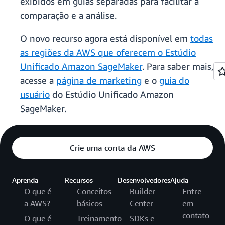
exibidos em guias separadas para facilitar a
comparação e a análise.
O novo recurso agora está disponível em
todas
as regiões da AWS que oferecem o Estúdio
Unificado Amazon SageMaker
. Para saber mais,
acesse a
página de marketing
e o
guia do
usuário
do Estúdio Unificado Amazon
SageMaker.
Crie uma conta da AWS
Aprenda
Recursos
Desenvolvedores
Ajuda
O que é
Conceitos
Builder
Entre
a AWS?
básicos
Center
em
contato
O que é
Treinamento
SDKs e