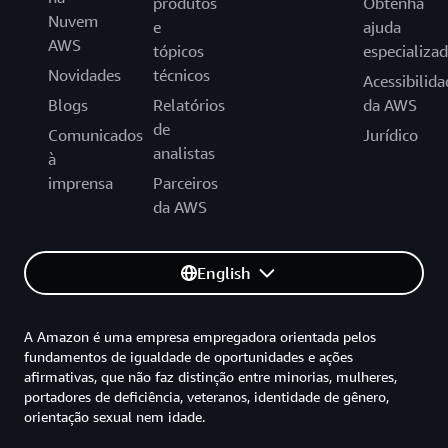
produtos
Obtenha
Nuvem
e
ajuda
AWS
tópicos
especializa
Novidades
técnicos
Acessibilida
Blogs
Relatórios
da AWS
de
Comunicados
Jurídico
analistas
à
imprensa
Parceiros
da AWS
English
A Amazon é uma empresa empregadora orientada pelos
fundamentos de igualdade de oportunidades e ações
afirmativas, que não faz distinção entre minorias, mulheres,
portadores de deficiência, veteranos, identidade de gênero,
orientação sexual nem idade.