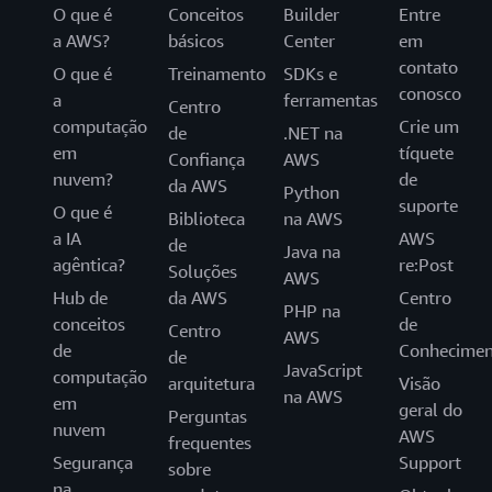
O que é
Conceitos
Builder
Entre
a AWS?
básicos
Center
em
contato
O que é
Treinamento
SDKs e
conosco
a
ferramentas
Centro
computação
Crie um
de
.NET na
em
tíquete
Confiança
AWS
nuvem?
de
da AWS
Python
suporte
O que é
Biblioteca
na AWS
a IA
AWS
de
Java na
agêntica?
re:Post
Soluções
AWS
Hub de
da AWS
Centro
PHP na
conceitos
de
Centro
AWS
de
Conhecimen
de
JavaScript
computação
arquitetura
Visão
na AWS
em
geral do
Perguntas
nuvem
AWS
frequentes
Segurança
Support
sobre
na