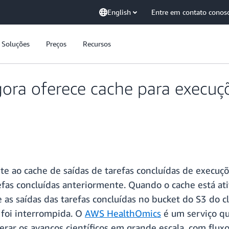
English
Entre em contato conos
Soluções
Preços
Recursos
ra oferece cache para execuçõ
 ao cache de saídas de tarefas concluídas de execuçõe
tarefas concluídas anteriormente. Quando o cache está a
saídas das tarefas concluídas no bucket do S3 do clie
foi interrompida. O
AWS HealthOmics
é um serviço qu
elerar os avanços científicos em grande escala, com flu