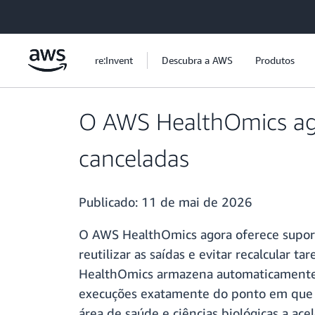
Pular para o conteúdo principal
re:Invent
Descubra a AWS
Produtos
O AWS HealthOmics ago
canceladas
Publicado:
11 de mai de 2026
O AWS HealthOmics agora oferece suporte
reutilizar as saídas e evitar recalcular 
HealthOmics armazena automaticamente as 
execuções exatamente do ponto em que 
área de saúde e ciências biológicas a ac