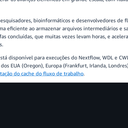
esquisadores, bioinformáticos e desenvolvedores de f
ma eficiente ao armazenar arquivos intermediários e sa
efas concluídas, que muitas vezes levam horas, e acele
s.
está disponível para execuções do Nextflow, WDL e CW
dos EUA (Oregon), Europa (Frankfurt, Irlanda, Londres), 
ação do cache do fluxo de trabalho
.