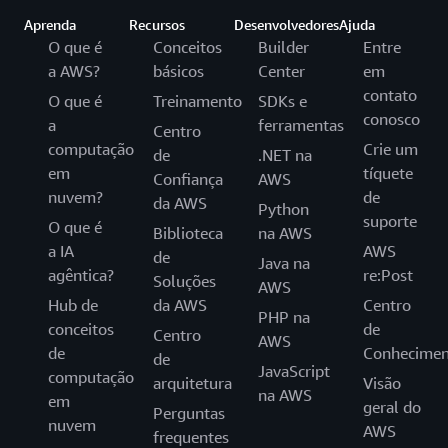
Aprenda
Recursos
Desenvolvedores
Ajuda
O que é
Conceitos
Builder
Entre
a AWS?
básicos
Center
em
contato
O que é
Treinamento
SDKs e
conosco
a
ferramentas
Centro
computação
Crie um
de
.NET na
em
tíquete
Confiança
AWS
nuvem?
de
da AWS
Python
suporte
O que é
Biblioteca
na AWS
a IA
AWS
de
Java na
agêntica?
re:Post
Soluções
AWS
Hub de
da AWS
Centro
PHP na
conceitos
de
Centro
AWS
de
Conhecimen
de
JavaScript
computação
arquitetura
Visão
na AWS
em
geral do
Perguntas
nuvem
AWS
frequentes