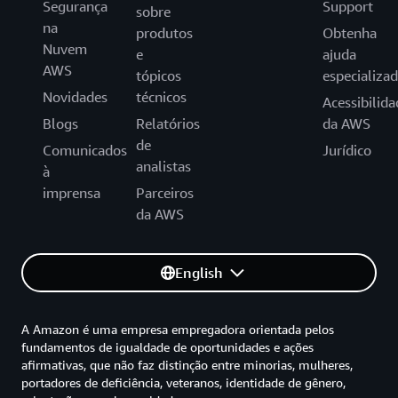
Segurança
Support
sobre
na
produtos
Obtenha
Nuvem
e
ajuda
AWS
tópicos
especializa
Novidades
técnicos
Acessibilida
Blogs
Relatórios
da AWS
de
Comunicados
Jurídico
analistas
à
imprensa
Parceiros
da AWS
English
A Amazon é uma empresa empregadora orientada pelos
fundamentos de igualdade de oportunidades e ações
afirmativas, que não faz distinção entre minorias, mulheres,
portadores de deficiência, veteranos, identidade de gênero,