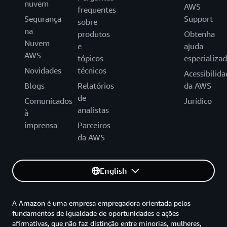
nuvem
AWS
frequentes
Segurança
Support
sobre
na
produtos
Obtenha
Nuvem
e
ajuda
AWS
tópicos
especializa
Novidades
técnicos
Acessibilida
Blogs
Relatórios
da AWS
de
Comunicados
Jurídico
analistas
à
imprensa
Parceiros
da AWS
English
A Amazon é uma empresa empregadora orientada pelos
fundamentos de igualdade de oportunidades e ações
afirmativas, que não faz distinção entre minorias, mulheres,