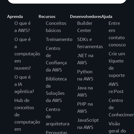
Aprenda
Recursos
Desenvolvedores
Ajuda
O que é
Conceitos
Builder
Entre
a AWS?
básicos
Center
em
contato
O que é
Treinamento
SDKs e
conosco
a
ferramentas
Centro
computação
Crie um
de
.NET na
em
tíquete
Confiança
AWS
nuvem?
de
da AWS
Python
suporte
O que é
Biblioteca
na AWS
a IA
AWS
de
Java na
agêntica?
re:Post
Soluções
AWS
Hub de
da AWS
Centro
PHP na
conceitos
de
Centro
AWS
de
Conhecimen
de
JavaScript
computação
arquitetura
Visão
na AWS
em
geral do
Perguntas