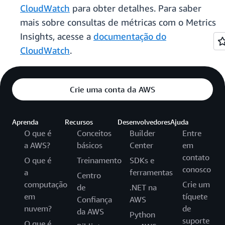
CloudWatch
para obter detalhes. Para saber
mais sobre consultas de métricas com o Metrics
Insights, acesse a
documentação do
CloudWatch
.
Crie uma conta da AWS
Aprenda
Recursos
Desenvolvedores
Ajuda
O que é
Conceitos
Builder
Entre
a AWS?
básicos
Center
em
contato
O que é
Treinamento
SDKs e
conosco
a
ferramentas
Centro
computação
Crie um
de
.NET na
em
tíquete
Confiança
AWS
nuvem?
de
da AWS
Python
suporte
O que é