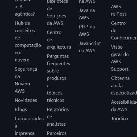
Biblioteca
na AWS
a IA
AWS
de
Java na
agêntica?
re:Post
Soluções
AWS
Hub de
da AWS
Centro
PHP na
conceitos
de
Centro
AWS
de
Conhecimen
de
JavaScript
computação
arquitetura
Visão
na AWS
em
geral do
Perguntas
nuvem
AWS
frequentes
Segurança
Support
sobre
na
produtos
Obtenha
Nuvem
e
ajuda
AWS
tópicos
especializa
Novidades
técnicos
Acessibilida
Blogs
Relatórios
da AWS
de
Comunicados
Jurídico
analistas
à
imprensa
Parceiros