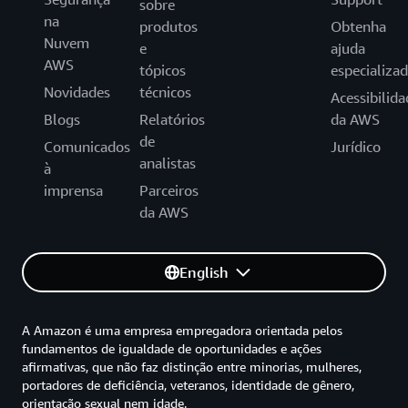
sobre
na
produtos
Obtenha
Nuvem
e
ajuda
AWS
tópicos
especializa
Novidades
técnicos
Acessibilida
Blogs
Relatórios
da AWS
de
Comunicados
Jurídico
analistas
à
imprensa
Parceiros
da AWS
English
A Amazon é uma empresa empregadora orientada pelos
fundamentos de igualdade de oportunidades e ações
afirmativas, que não faz distinção entre minorias, mulheres,
portadores de deficiência, veteranos, identidade de gênero,
orientação sexual nem idade.