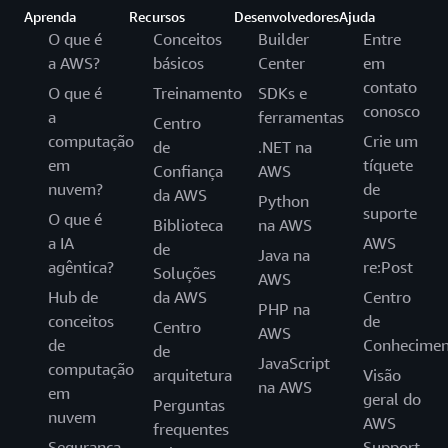
Aprenda
Recursos
Desenvolvedores
Ajuda
O que é
Conceitos
Builder
Entre
a AWS?
básicos
Center
em
contato
O que é
Treinamento
SDKs e
conosco
a
ferramentas
Centro
computação
Crie um
de
.NET na
em
tíquete
Confiança
AWS
nuvem?
de
da AWS
Python
suporte
O que é
Biblioteca
na AWS
a IA
AWS
de
Java na
agêntica?
re:Post
Soluções
AWS
Hub de
da AWS
Centro
PHP na
conceitos
de
Centro
AWS
de
Conhecimen
de
JavaScript
computação
arquitetura
Visão
na AWS
em
geral do
Perguntas
nuvem
AWS
frequentes
Segurança
Support