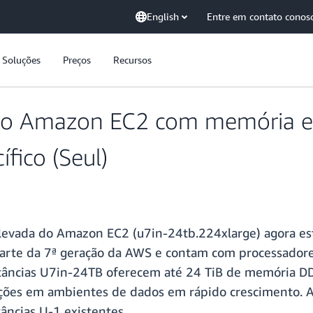
English
Entre em contato conos
Soluções
Preços
Recursos
do Amazon EC2 com memória ele
fico (Seul)
evada do Amazon EC2 (u7in-24tb.224xlarge) agora est
 parte da 7ª geração da AWS e contam com processadore
stâncias U7in-24TB oferecem até 24 TiB de memória DDR
ções em ambientes de dados em rápido crescimento. A
âncias U-1 existentes.