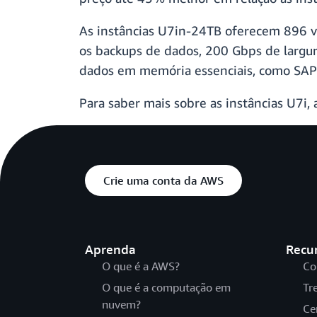
As instâncias U7in-24TB oferecem 896 v
os backups de dados, 200 Gbps de largur
dados em memória essenciais, como SAP
Para saber mais sobre as instâncias U7i,
Crie uma conta da AWS
Aprenda
Recu
O que é a AWS?
Co
O que é a computação em
Tr
nuvem?
Ce