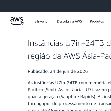
Pular para o conteúdo principal
re:Invent
Descubra a AWS
Produtos
Instâncias U7in-24TB 
região da AWS Ásia-Pací
Publicado:
24 de jun de 2026
As instâncias U7in-24TB com memória el
Pacífico (Seul). As instâncias U7i fazem
quarta geração (Sapphire Rapids). As in
throughput de processamento de transa
preço até 45% melhor em relação às inst