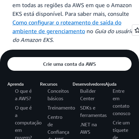
em todas as regiões da AWS em que o Amazon
EKS está disponível. Para saber mais, consulte
Como configurar o roteamento de saída do
ambiente de gerenciamento
no
Guia do usuário
do Amazon EKS
.
Crie uma conta da AWS
Aprenda
Recursos
Desenvolvedores
Ajuda
O que é
Conceitos
Builder
Entre
a AWS?
básicos
Center
em
contato
O que é
Treinamento
SDKs e
conosco
a
ferramentas
Centro
computação
Crie um
de
.NET na
em
tíquete
Confiança
AWS
nuvem?
de