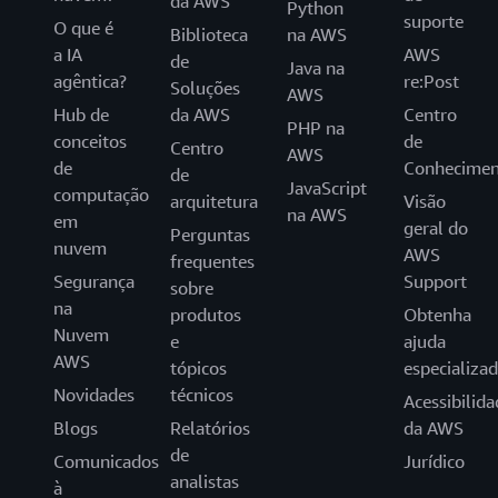
da AWS
Python
suporte
O que é
Biblioteca
na AWS
a IA
AWS
de
Java na
agêntica?
re:Post
Soluções
AWS
Hub de
da AWS
Centro
PHP na
conceitos
de
Centro
AWS
de
Conhecimen
de
JavaScript
computação
arquitetura
Visão
na AWS
em
geral do
Perguntas
nuvem
AWS
frequentes
Segurança
Support
sobre
na
produtos
Obtenha
Nuvem
e
ajuda
AWS
tópicos
especializa
Novidades
técnicos
Acessibilida
Blogs
Relatórios
da AWS
de
Comunicados
Jurídico
analistas
à