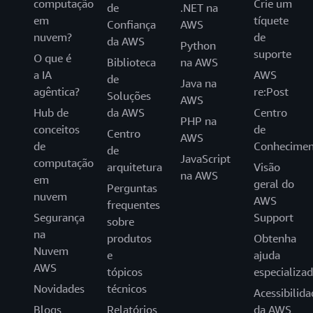
computação
Crie um
de
.NET na
em
tíquete
Confiança
AWS
nuvem?
de
da AWS
Python
suporte
O que é
Biblioteca
na AWS
a IA
AWS
de
Java na
agêntica?
re:Post
Soluções
AWS
Hub de
da AWS
Centro
PHP na
conceitos
de
Centro
AWS
de
Conhecimen
de
JavaScript
computação
arquitetura
Visão
na AWS
em
geral do
Perguntas
nuvem
AWS
frequentes
Segurança
Support
sobre
na
produtos
Obtenha
Nuvem
e
ajuda
AWS
tópicos
especializa
Novidades
técnicos
Acessibilida
Blogs
Relatórios
da AWS