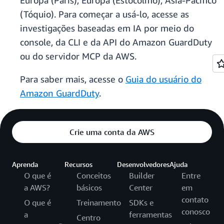
Europa (Paris), Europa (Estocolmo), Ásia-Pacífico
(Tóquio). Para começar a usá-lo, acesse as
investigações baseadas em IA por meio do
console, da CLI e da API do Amazon GuardDuty
ou do servidor MCP da AWS.
Para saber mais, acesse o
Guia do usuário do
Amazon GuardDuty
.
Crie uma conta da AWS
Aprenda
Recursos
Desenvolvedores
Ajuda
O que é
Conceitos
Builder
Entre
a AWS?
básicos
Center
em
contato
O que é
Treinamento
SDKs e
conosco
a
ferramentas
Centro